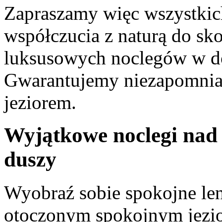
Zapraszamy więc wszystkich 
współczucia z naturą do skor
⁤luksusowych ‍noclegów⁣ w 
Gwarantujemy niezapomniane
jeziorem.
Wyjątkowe noclegi⁤ nad j
duszy
Wyobraź sobie spokojne le
otoczonym spokojnym jezio