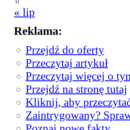
31
« lip
Reklama:
Przejdź do oferty
Przeczytaj artykuł
Przeczytaj więcej o ty
Przejdź na stronę tutaj
Kliknij, aby przeczyta
Zaintrygowany? Spra
Poznaj nowe fakty