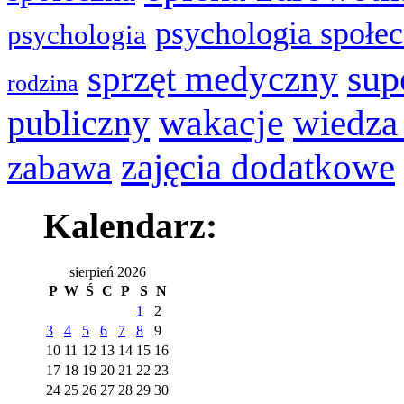
psychologia społe
psychologia
sup
sprzęt medyczny
rodzina
wakacje
publiczny
wiedza
zajęcia dodatkowe
zabawa
Kalendarz:
sierpień 2026
P
W
Ś
C
P
S
N
1
2
3
4
5
6
7
8
9
10
11
12
13
14
15
16
17
18
19
20
21
22
23
24
25
26
27
28
29
30