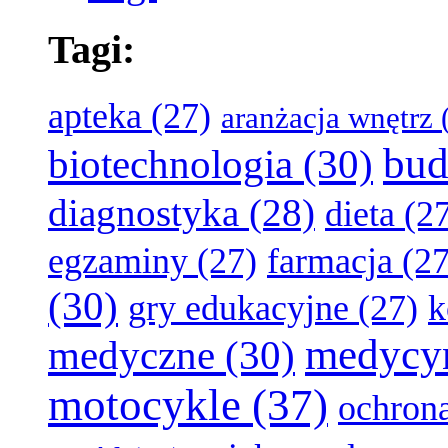
Tagi:
apteka
(27)
aranżacja wnętrz
(
bud
biotechnologia
(30)
diagnostyka
(28)
dieta
(27
egzaminy
(27)
farmacja
(27
(30)
gry edukacyjne
(27)
k
medycy
medyczne
(30)
motocykle
(37)
ochron