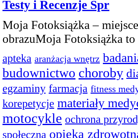
Testy i Recenzje Spr
Moja Fotoksiążka – miejsce
obrazuMoja Fotoksiążka to .
badani
apteka
aranżacja wnętrz
choroby
budownictwo
di
egzaminy
farmacja
fitness med
materiały medy
korepetycje
motocykle
ochrona przyro
opieka zdrowotn
społeczna