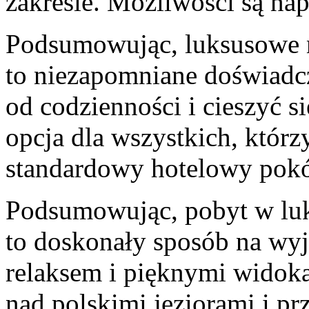
zakresie. Możliwości‍ są⁢ n
Podsumowując, luksusowe 
to niezapomniane doświadcz
od codzienności i ⁢cieszyć ⁣s
opcja dla wszystkich,‍ którz
standardowy hotelowy pokó
Podsumowując, pobyt w⁤ l
to ⁤doskonały sposób na wy
relaksem i pięknymi widoka
nad polskimi jeziorami i prze