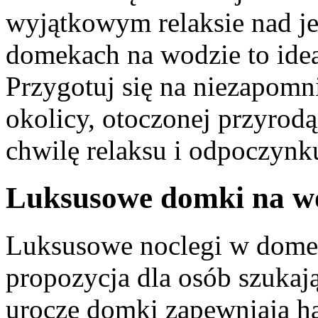
wyjątkowym relaksie nad ⁢
domekach na wodzie to ideal
⁢Przygotuj się⁣ na⁢ niezapo
okolicy, otoczonej⁣ przyrodą
chwilę relaksu i​ odpoczynku
Luksusowe ‍domki na wo
Luksusowe noclegi w domekac
propozycja dla osób szukają
urocze domki zapewniają ha