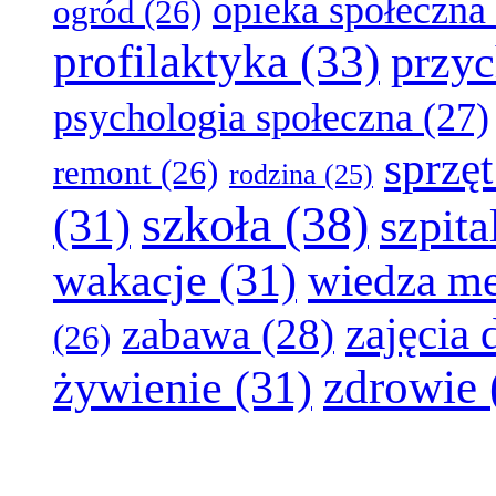
opieka społeczna
ogród
(26)
profilaktyka
(33)
przyc
psychologia społeczna
(27)
sprzę
remont
(26)
rodzina
(25)
szkoła
(38)
(31)
szpita
wakacje
(31)
wiedza m
zajęcia
zabawa
(28)
(26)
zdrowie
żywienie
(31)