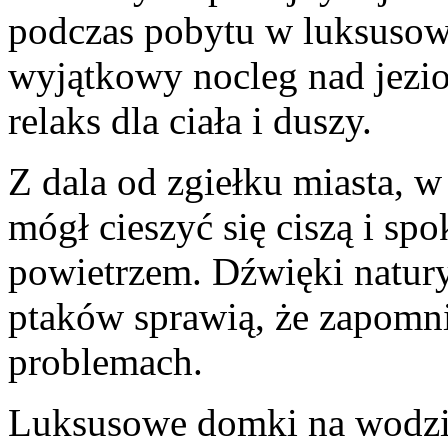
podczas pobytu w luksuso
wyjątkowy nocleg nad jezi
relaks dla‍ ciała ⁤i duszy.
Z dala ​od‌ zgiełku miasta, 
⁤mógł cieszyć się ⁤ciszą i s
powietrzem. Dźwięki natury,
ptaków sprawią, że zapomni
problemach.
Luksusowe domki na wodzie